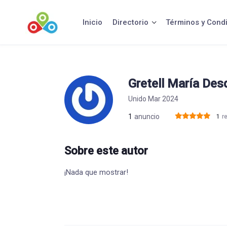
Saltar
al
Inicio
Directorio
Términos y Cond
contenido
Gretell María Desd
Unido Mar 2024
1
anuncio
1
r
Sobre este autor
¡Nada que mostrar!