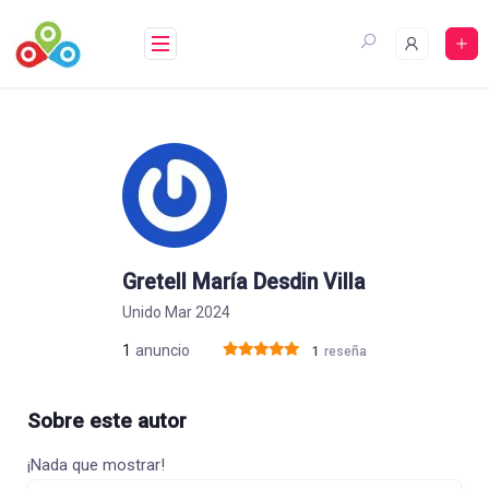
Saltar
al
contenido
Gretell María Desdin Villa
Unido Mar 2024
1
anuncio
1
reseña
Sobre este autor
¡Nada que mostrar!