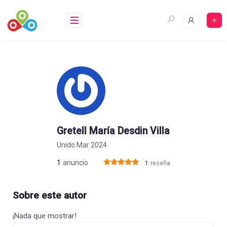
Saltar
al
contenido
Gretell María Desdin Villa
Unido Mar 2024
1
anuncio
1
reseña
Sobre este autor
¡Nada que mostrar!