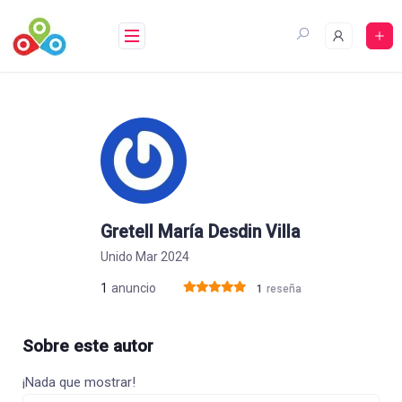
Saltar
al
contenido
Gretell María Desdin Villa
Unido Mar 2024
1
anuncio
1
reseña
Sobre este autor
¡Nada que mostrar!