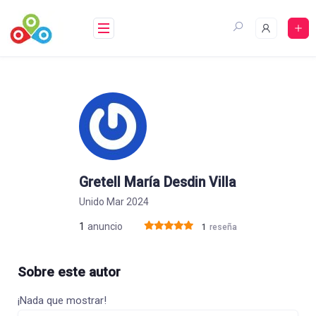
Saltar
al
contenido
Gretell María Desdin Villa
Unido Mar 2024
1
anuncio
1
reseña
Sobre este autor
¡Nada que mostrar!