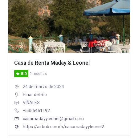
Casa de Renta Maday & Leonel
1 reseñas
5.0
24 de marzo de 2024
Pinar del Río
VIÑALES
+5355461192
casamadayyleonel@gmail.com
https://airbnb.com/h/casamadayyleonel2