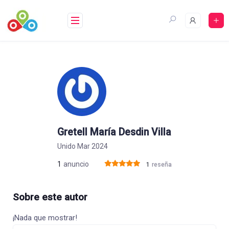
Saltar
al
contenido
Gretell María Desdin Villa
Unido Mar 2024
1
anuncio
1
reseña
Sobre este autor
¡Nada que mostrar!