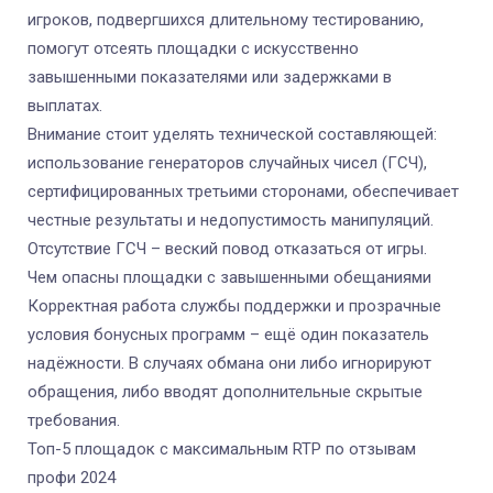
игроков, подвергшихся длительному тестированию,
помогут отсеять площадки с искусственно
завышенными показателями или задержками в
выплатах.
Внимание стоит уделять технической составляющей:
использование генераторов случайных чисел (ГСЧ),
сертифицированных третьими сторонами, обеспечивает
честные результаты и недопустимость манипуляций.
Отсутствие ГСЧ – веский повод отказаться от игры.
Чем опасны площадки с завышенными обещаниями
Корректная работа службы поддержки и прозрачные
условия бонусных программ – ещё один показатель
надёжности. В случаях обмана они либо игнорируют
обращения, либо вводят дополнительные скрытые
требования.
Топ-5 площадок с максимальным RTP по отзывам
профи 2024