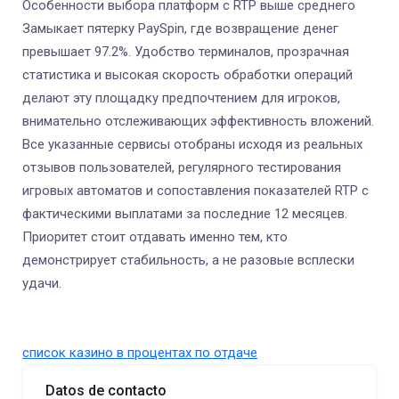
Особенности выбора платформ с RTP выше среднего
Замыкает пятерку PaySpin, где возвращение денег
превышает 97.2%. Удобство терминалов, прозрачная
статистика и высокая скорость обработки операций
делают эту площадку предпочтением для игроков,
внимательно отслеживающих эффективность вложений.
Все указанные сервисы отобраны исходя из реальных
отзывов пользователей, регулярного тестирования
игровых автоматов и сопоставления показателей RTP с
фактическими выплатами за последние 12 месяцев.
Приоритет стоит отдавать именно тем, кто
демонстрирует стабильность, а не разовые всплески
удачи.
список казино в процентах по отдаче
Datos de contacto