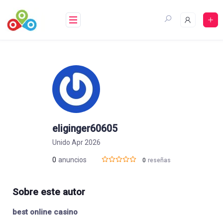
Saltar
al
contenido
eliginger60605
Unido Apr 2026
0
anuncios
0
reseñas
Sobre este autor
best online casino