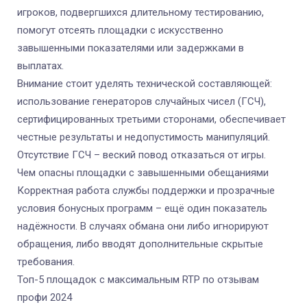
игроков, подвергшихся длительному тестированию,
помогут отсеять площадки с искусственно
завышенными показателями или задержками в
выплатах.
Внимание стоит уделять технической составляющей:
использование генераторов случайных чисел (ГСЧ),
сертифицированных третьими сторонами, обеспечивает
честные результаты и недопустимость манипуляций.
Отсутствие ГСЧ – веский повод отказаться от игры.
Чем опасны площадки с завышенными обещаниями
Корректная работа службы поддержки и прозрачные
условия бонусных программ – ещё один показатель
надёжности. В случаях обмана они либо игнорируют
обращения, либо вводят дополнительные скрытые
требования.
Топ-5 площадок с максимальным RTP по отзывам
профи 2024