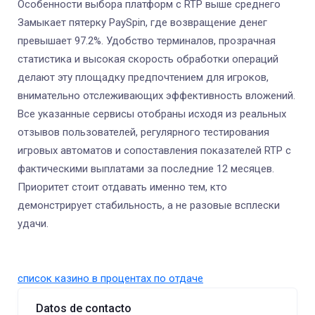
Особенности выбора платформ с RTP выше среднего
Замыкает пятерку PaySpin, где возвращение денег
превышает 97.2%. Удобство терминалов, прозрачная
статистика и высокая скорость обработки операций
делают эту площадку предпочтением для игроков,
внимательно отслеживающих эффективность вложений.
Все указанные сервисы отобраны исходя из реальных
отзывов пользователей, регулярного тестирования
игровых автоматов и сопоставления показателей RTP с
фактическими выплатами за последние 12 месяцев.
Приоритет стоит отдавать именно тем, кто
демонстрирует стабильность, а не разовые всплески
удачи.
список казино в процентах по отдаче
Datos de contacto