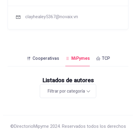
clayhealey5367@novaix.vn
Cooperativas
MiPymes
TCP
Listados de autores
Filtrar por categoría
©DirectorioMipyme 2024. Reservados todos los derechos