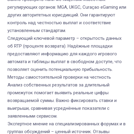
регулирующих органов: MGA, UKGC, Curaçao eGaming или
других авторитетных юрисдикций. Они гарантируют
контроль над честностью выплат и соответствие
установленным стандартам.
Следующий ключевой параметр – открытость данных
об RTP (проценте возврата). Надёжные площадки
предоставляют информацию для каждого игрового
автомата и таблицы выплат в свободном доступе, что
позволяет оценить потенциальную прибыльность.
Методы самостоятельной проверки на честность
Анализ собственных результатов за длительный
промежуток помогает выявить реальные цифры
возвращаемой суммы. Важно фиксировать ставки и
выигрыши, сравнивая усреднённые показатели с
заявленными сервисом.
Экспертное мнение на специализированных форумах и в
группах обсуждений – ценный источник. Отзывы