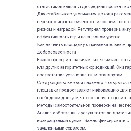
статистикой выплат, где средний процент во
Для стабильного увеличения дохода рекоме
перечнем игр классического и современного
риском и наградой. Регулярная проверка ак
эффективность игры на высоком уровне.
Как выявить площадку с привлекательным пр
добросовестности
Важно проверить наличие лицензий известны
или других авторитетных юрисдикций. Они га
соответствие установленным стандартам.
Следующий ключевой параметр – открытость
площадки предоставляют информацию для ка
свободном доступе, что позволяет оценить 
Методы самостоятельной проверки на честн
Анализ собственных результатов за длител
возвращаемой суммы. Важно фиксировать ста
заявленными сервисом.