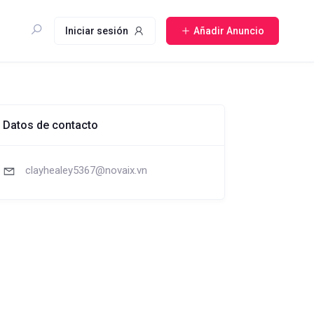
Iniciar sesión
Añadir Anuncio
Datos de contacto
clayhealey5367@novaix.vn