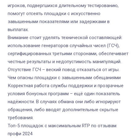
игроков, подвергшихся длительному тестированию,
помогут отсеять площадки с искусственно
завышенными показателями или задержками в
выплатах.
Внимание стоит уделять технической составляющей:
использование генераторов случайных чисел (ГСЧ),
сертифицированных третьими сторонами, обеспечивает
честные результаты и недопустимость манипуляций.
Отсутствие ГСЧ – веский повод отказаться от игры.
Чем опасны площадки с завышенными обещаниями
Корректная работа службы поддержки и прозрачные
условия бонусных программ – ещё один показатель
надёжности. В случаях обмана они либо игнорируют
обращения, либо вводят дополнительные скрытые
требования.
Топ-5 площадок с максимальным RTP по отзывам
профи 2024