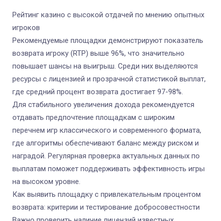
Рейтинг казино с высокой отдачей по мнению опытных
игроков
Рекомендуемые площадки демонстрируют показатель
возврата игроку (RTP) выше 96%, что значительно
повышает шансы на выигрыш. Среди них выделяются
ресурсы с лицензией и прозрачной статистикой выплат,
где средний процент возврата достигает 97-98%.
Для стабильного увеличения дохода рекомендуется
отдавать предпочтение площадкам с широким
перечнем игр классического и современного формата,
где алгоритмы обеспечивают баланс между риском и
наградой. Регулярная проверка актуальных данных по
выплатам поможет поддерживать эффективность игры
на высоком уровне.
Как выявить площадку с привлекательным процентом
возврата: критерии и тестирование добросовестности
Важно проверить наличие лицензий известных