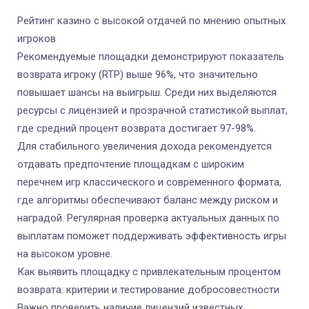
Рейтинг казино с высокой отдачей по мнению опытных
игроков
Рекомендуемые площадки демонстрируют показатель
возврата игроку (RTP) выше 96%, что значительно
повышает шансы на выигрыш. Среди них выделяются
ресурсы с лицензией и прозрачной статистикой выплат,
где средний процент возврата достигает 97-98%.
Для стабильного увеличения дохода рекомендуется
отдавать предпочтение площадкам с широким
перечнем игр классического и современного формата,
где алгоритмы обеспечивают баланс между риском и
наградой. Регулярная проверка актуальных данных по
выплатам поможет поддерживать эффективность игры
на высоком уровне.
Как выявить площадку с привлекательным процентом
возврата: критерии и тестирование добросовестности
Важно проверить наличие лицензий известных