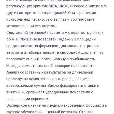
регулирующих органов: MGA, UKGC, Curaçao eGaming или
других авторитетных юрисдикций. Они гарантируют
контроль над честностью выплат и соответствие
установленным стандартам.
Следующий ключевой параметр – открытость данных
об RTP (проценте возврата). Надёжные площадки
предоставляют информацию для каждого игрового
автомата и таблицы выплат в свободном доступе, что
позволяет оценить потенциальную прибыльность.
Методы самостоятельной проверки на честность
Анализ собственных результатов за длительный
промежуток помогает выявить реальные цифры
возвращаемой суммы. Важно фиксировать ставки и
выигрыши, сравнивая усреднённые показатели с
заявленными сервисом.
Экспертное мнение на специализированных форумах и в
группах обсуждений – ценный источник. Отзывы