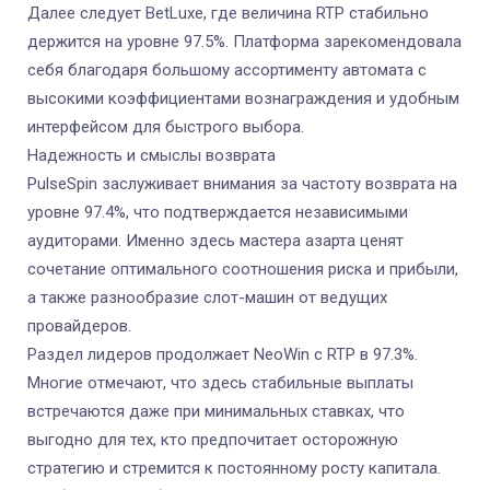
Далее следует BetLuxe, где величина RTP стабильно
держится на уровне 97.5%. Платформа зарекомендовала
себя благодаря большому ассортименту автомата с
высокими коэффициентами вознаграждения и удобным
интерфейсом для быстрого выбора.
Надежность и смыслы возврата
PulseSpin заслуживает внимания за частоту возврата на
уровне 97.4%, что подтверждается независимыми
аудиторами. Именно здесь мастера азарта ценят
сочетание оптимального соотношения риска и прибыли,
а также разнообразие слот-машин от ведущих
провайдеров.
Раздел лидеров продолжает NeoWin с RTP в 97.3%.
Многие отмечают, что здесь стабильные выплаты
встречаются даже при минимальных ставках, что
выгодно для тех, кто предпочитает осторожную
стратегию и стремится к постоянному росту капитала.