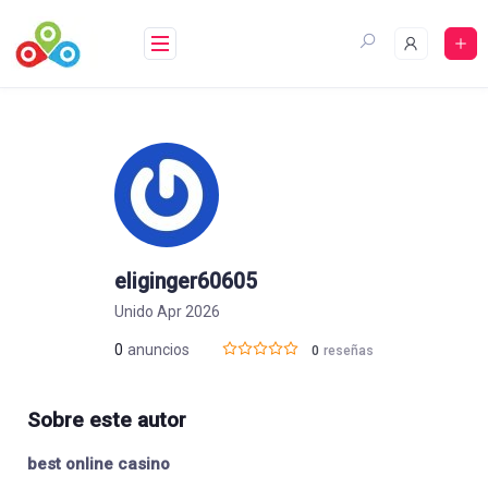
Saltar
al
contenido
eliginger60605
Unido Apr 2026
0
anuncios
0
reseñas
Sobre este autor
best online casino