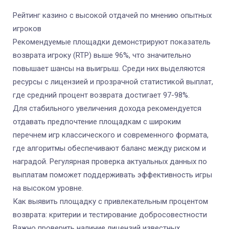
Рейтинг казино с высокой отдачей по мнению опытных
игроков
Рекомендуемые площадки демонстрируют показатель
возврата игроку (RTP) выше 96%, что значительно
повышает шансы на выигрыш. Среди них выделяются
ресурсы с лицензией и прозрачной статистикой выплат,
где средний процент возврата достигает 97-98%.
Для стабильного увеличения дохода рекомендуется
отдавать предпочтение площадкам с широким
перечнем игр классического и современного формата,
где алгоритмы обеспечивают баланс между риском и
наградой. Регулярная проверка актуальных данных по
выплатам поможет поддерживать эффективность игры
на высоком уровне.
Как выявить площадку с привлекательным процентом
возврата: критерии и тестирование добросовестности
Важно проверить наличие лицензий известных