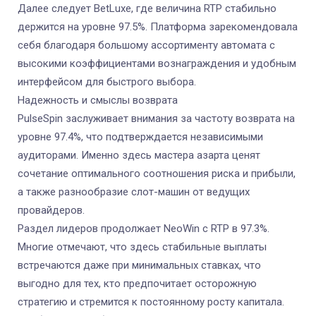
Далее следует BetLuxe, где величина RTP стабильно
держится на уровне 97.5%. Платформа зарекомендовала
себя благодаря большому ассортименту автомата с
высокими коэффициентами вознаграждения и удобным
интерфейсом для быстрого выбора.
Надежность и смыслы возврата
PulseSpin заслуживает внимания за частоту возврата на
уровне 97.4%, что подтверждается независимыми
аудиторами. Именно здесь мастера азарта ценят
сочетание оптимального соотношения риска и прибыли,
а также разнообразие слот-машин от ведущих
провайдеров.
Раздел лидеров продолжает NeoWin с RTP в 97.3%.
Многие отмечают, что здесь стабильные выплаты
встречаются даже при минимальных ставках, что
выгодно для тех, кто предпочитает осторожную
стратегию и стремится к постоянному росту капитала.