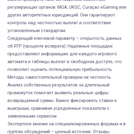
регулирующих органов: MGA, UKGC, Curaçao eGaming или
других авторитетных юрисдикций. Они гарантируют
контроль над честностью выплат и соответствие
установленным стандартам.
Следующий ключевой параметр – открытость данных
об RTP (проценте возврата). Надёжные площадки
предоставляют информацию для каждого игрового
автомата и таблицы выплат в свободном доступе, что
позволяет оценить потенциальную прибыльность.
Методы самостоятельной проверки на честность
Анализ собственных результатов за длительный
промежуток помогает выявить реальные цифры
возвращаемой суммы. Важно фиксировать ставки и
выигрыши, сравнивая усреднённые показатели с
заявленными сервисом.
Экспертное мнение на специализированных форумах и в
группах обсуждений – ценный источник. Отзывы