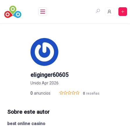
Saltar
al
contenido
eliginger60605
Unido Apr 2026
0
anuncios
0
reseñas
Sobre este autor
best online casino