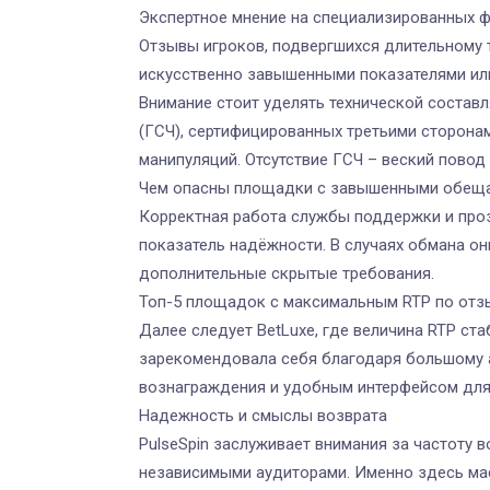
Экспертное мнение на специализированных ф
Отзывы игроков, подвергшихся длительному 
искусственно завышенными показателями ил
Внимание стоит уделять технической состав
(ГСЧ), сертифицированных третьими сторона
манипуляций. Отсутствие ГСЧ – веский повод 
Чем опасны площадки с завышенными обещ
Корректная работа службы поддержки и про
показатель надёжности. В случаях обмана о
дополнительные скрытые требования.
Топ-5 площадок с максимальным RTP по отз
Далее следует BetLuxe, где величина RTP ст
зарекомендовала себя благодаря большому 
вознаграждения и удобным интерфейсом для
Надежность и смыслы возврата
PulseSpin заслуживает внимания за частоту в
независимыми аудиторами. Именно здесь мас