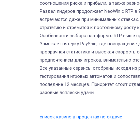
соотношения риска и прибыли, а также разн
Раздел лидеров продолжает NeoWin с RTP в 
встречаются даже при минимальных ставках,
стратегию и стремится к постоянному росту к
Особенности выбора платформ с RTP выше с
Замыкает пятерку PaySpin, где возвращение 
прозрачная статистика и высокая скорость 
предпочтением для игроков, внимательно о
Все указанные сервисы отобраны исходя из 
тестирования игровых автоматов и сопостав
последние 12 месяцев. Приоритет стоит отдав
разовые всплески удачи.
список казино в процентах по отдаче