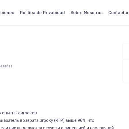
iciones
Política de Privacidad
Sobre Nosotros
Contactar
reseñas
ю опытных игроков
затель возврата игроку (RTP) выше 96%, что
еди них выделяются ресурсы с лицензией и прозрачной