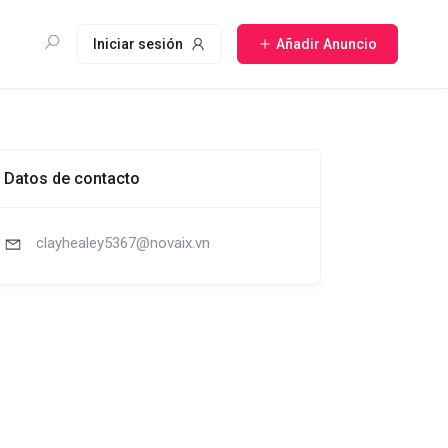
Iniciar sesión
Añadir Anuncio
Datos de contacto
clayhealey5367@novaix.vn