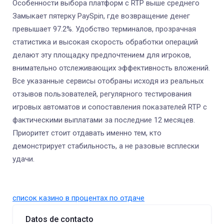
Особенности выбора платформ с RTP выше среднего
Замыкает пятерку PaySpin, где возвращение денег
превышает 97.2%. Удобство терминалов, прозрачная
статистика и высокая скорость обработки операций
делают эту площадку предпочтением для игроков,
внимательно отслеживающих эффективность вложений.
Все указанные сервисы отобраны исходя из реальных
отзывов пользователей, регулярного тестирования
игровых автоматов и сопоставления показателей RTP с
фактическими выплатами за последние 12 месяцев.
Приоритет стоит отдавать именно тем, кто
демонстрирует стабильность, а не разовые всплески
удачи.
список казино в процентах по отдаче
Datos de contacto