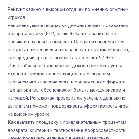
Рейтинг казино с высокой отдачей по мнению опытных
игроков
Рекомендуемые площадки демонстрируют показатель
возврата игроку (RTP) выше 96%, что значительно
повышает шансы на выигрыш. Среди них выделяются
ресурсы с лицензией и прозрачной статистикой выплат,
где средний процент возврата достигает 97-98%.
Для стабильного увеличения дохода рекомендуется
отдавать предпочтение площадкам с широким
перечнем игр классического и современного формата,
где алгоритмы обеспечивают баланс между риском и
наградой. Регулярная проверка актуальных данных по
выплатам поможет поддерживать эффективность игры
на высоком уровне.
Как выявить площадку с привлекательным процентом
возврата: критерии и тестирование добросовестности
Важно проверить наличие лицензий известных