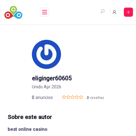
Saltar
al
contenido
eliginger60605
Unido Apr 2026
0
anuncios
0
reseñas
Sobre este autor
best online casino