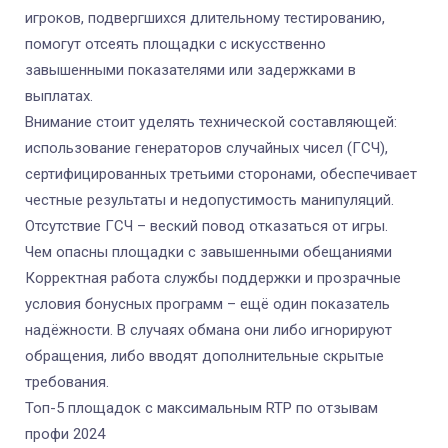
игроков, подвергшихся длительному тестированию,
помогут отсеять площадки с искусственно
завышенными показателями или задержками в
выплатах.
Внимание стоит уделять технической составляющей:
использование генераторов случайных чисел (ГСЧ),
сертифицированных третьими сторонами, обеспечивает
честные результаты и недопустимость манипуляций.
Отсутствие ГСЧ – веский повод отказаться от игры.
Чем опасны площадки с завышенными обещаниями
Корректная работа службы поддержки и прозрачные
условия бонусных программ – ещё один показатель
надёжности. В случаях обмана они либо игнорируют
обращения, либо вводят дополнительные скрытые
требования.
Топ-5 площадок с максимальным RTP по отзывам
профи 2024