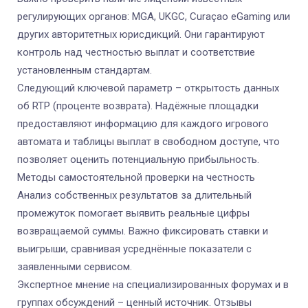
регулирующих органов: MGA, UKGC, Curaçao eGaming или
других авторитетных юрисдикций. Они гарантируют
контроль над честностью выплат и соответствие
установленным стандартам.
Следующий ключевой параметр – открытость данных
об RTP (проценте возврата). Надёжные площадки
предоставляют информацию для каждого игрового
автомата и таблицы выплат в свободном доступе, что
позволяет оценить потенциальную прибыльность.
Методы самостоятельной проверки на честность
Анализ собственных результатов за длительный
промежуток помогает выявить реальные цифры
возвращаемой суммы. Важно фиксировать ставки и
выигрыши, сравнивая усреднённые показатели с
заявленными сервисом.
Экспертное мнение на специализированных форумах и в
группах обсуждений – ценный источник. Отзывы