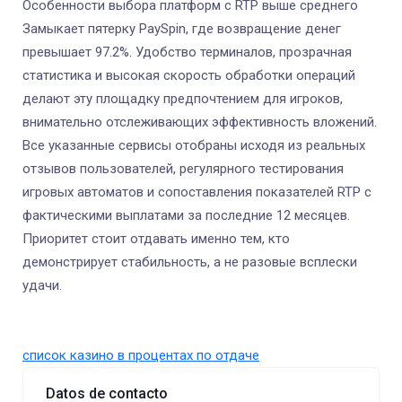
Особенности выбора платформ с RTP выше среднего
Замыкает пятерку PaySpin, где возвращение денег
превышает 97.2%. Удобство терминалов, прозрачная
статистика и высокая скорость обработки операций
делают эту площадку предпочтением для игроков,
внимательно отслеживающих эффективность вложений.
Все указанные сервисы отобраны исходя из реальных
отзывов пользователей, регулярного тестирования
игровых автоматов и сопоставления показателей RTP с
фактическими выплатами за последние 12 месяцев.
Приоритет стоит отдавать именно тем, кто
демонстрирует стабильность, а не разовые всплески
удачи.
список казино в процентах по отдаче
Datos de contacto