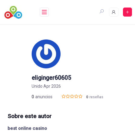
Saltar
al
contenido
eliginger60605
Unido Apr 2026
0
anuncios
0
reseñas
Sobre este autor
best online casino