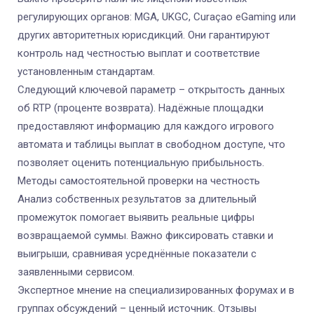
регулирующих органов: MGA, UKGC, Curaçao eGaming или
других авторитетных юрисдикций. Они гарантируют
контроль над честностью выплат и соответствие
установленным стандартам.
Следующий ключевой параметр – открытость данных
об RTP (проценте возврата). Надёжные площадки
предоставляют информацию для каждого игрового
автомата и таблицы выплат в свободном доступе, что
позволяет оценить потенциальную прибыльность.
Методы самостоятельной проверки на честность
Анализ собственных результатов за длительный
промежуток помогает выявить реальные цифры
возвращаемой суммы. Важно фиксировать ставки и
выигрыши, сравнивая усреднённые показатели с
заявленными сервисом.
Экспертное мнение на специализированных форумах и в
группах обсуждений – ценный источник. Отзывы