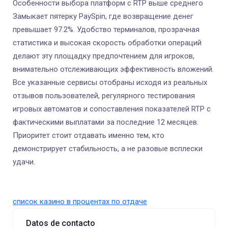
Особенности выбора платформ с RTP выше среднего
Замыкает пятерку PaySpin, где возвращение денег
превышает 97.2%. Удобство терминалов, прозрачная
статистика и высокая скорость обработки операций
делают эту площадку предпочтением для игроков,
внимательно отслеживающих эффективность вложений.
Все указанные сервисы отобраны исходя из реальных
отзывов пользователей, регулярного тестирования
игровых автоматов и сопоставления показателей RTP с
фактическими выплатами за последние 12 месяцев.
Приоритет стоит отдавать именно тем, кто
демонстрирует стабильность, а не разовые всплески
удачи.
список казино в процентах по отдаче
Datos de contacto