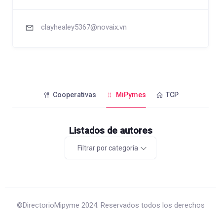
clayhealey5367@novaix.vn
Cooperativas
MiPymes
TCP
Listados de autores
Filtrar por categoría
©DirectorioMipyme 2024. Reservados todos los derechos