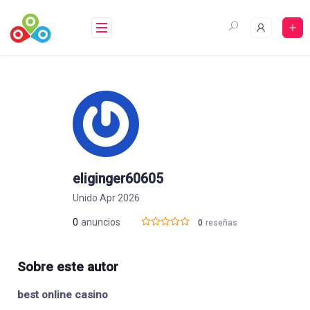
Saltar
al
contenido
eliginger60605
Unido Apr 2026
0
anuncios
0
reseñas
Sobre este autor
best online casino