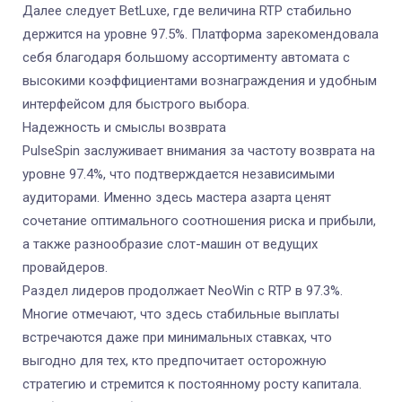
Далее следует BetLuxe, где величина RTP стабильно
держится на уровне 97.5%. Платформа зарекомендовала
себя благодаря большому ассортименту автомата с
высокими коэффициентами вознаграждения и удобным
интерфейсом для быстрого выбора.
Надежность и смыслы возврата
PulseSpin заслуживает внимания за частоту возврата на
уровне 97.4%, что подтверждается независимыми
аудиторами. Именно здесь мастера азарта ценят
сочетание оптимального соотношения риска и прибыли,
а также разнообразие слот-машин от ведущих
провайдеров.
Раздел лидеров продолжает NeoWin с RTP в 97.3%.
Многие отмечают, что здесь стабильные выплаты
встречаются даже при минимальных ставках, что
выгодно для тех, кто предпочитает осторожную
стратегию и стремится к постоянному росту капитала.