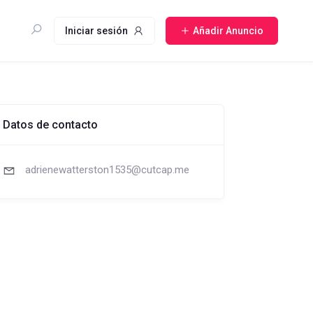
Iniciar sesión
Añadir Anuncio
Datos de contacto
adrienewatterston1535@cutcap.me