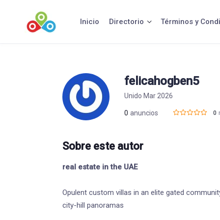
Saltar
al
Inicio
Directorio
Términos y Cond
contenido
felicahogben5
Unido Mar 2026
0
anuncios
0
Sobre este autor
real estate in the UAE
Opulent custom villas in an elite gated communit
city-hill panoramas