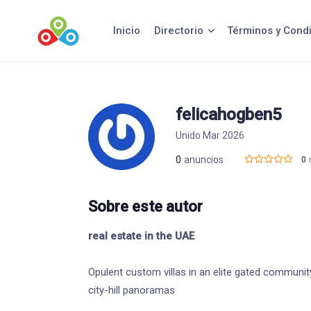
Saltar
al
Inicio
Directorio
Términos y Cond
contenido
felicahogben5
Unido Mar 2026
0
anuncios
0
Sobre este autor
real estate in the UAE
Opulent custom villas in an elite gated communit
city-hill panoramas