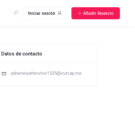
Iniciar sesión
Añadir Anuncio
Datos de contacto
adrienewatterston1535@cutcap.me