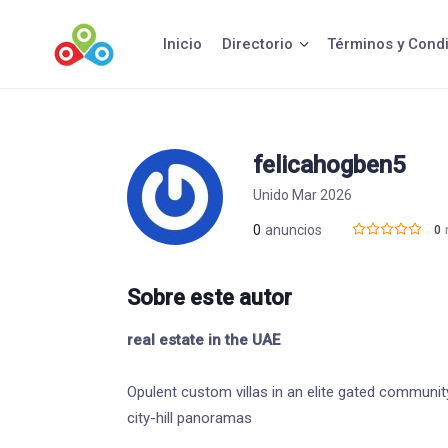
Saltar
al
Inicio
Directorio
Términos y Cond
contenido
felicahogben5
Unido Mar 2026
0
anuncios
0
Sobre este autor
real estate in the UAE
Opulent custom villas in an elite gated communit
city-hill panoramas