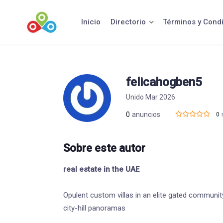
Saltar
al
Inicio
Directorio
Términos y Cond
contenido
felicahogben5
Unido Mar 2026
0
anuncios
0
Sobre este autor
real estate in the UAE
Opulent custom villas in an elite gated communit
city-hill panoramas