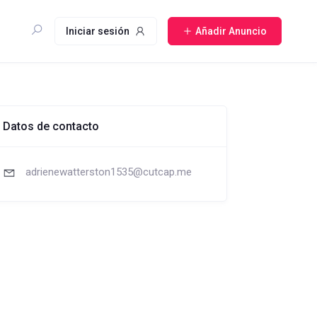
Iniciar sesión
Añadir Anuncio
Datos de contacto
adrienewatterston1535@cutcap.me