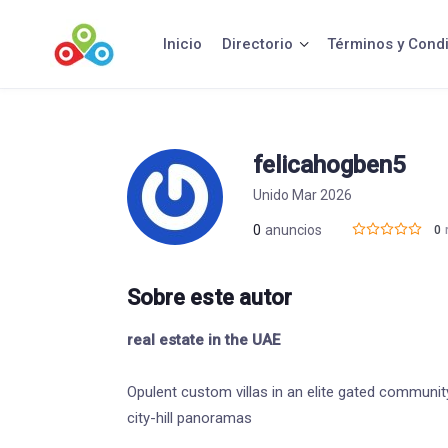
Saltar
al
Inicio
Directorio
Términos y Cond
contenido
felicahogben5
Unido Mar 2026
0
anuncios
0
Sobre este autor
real estate in the UAE
Opulent custom villas in an elite gated communit
city-hill panoramas