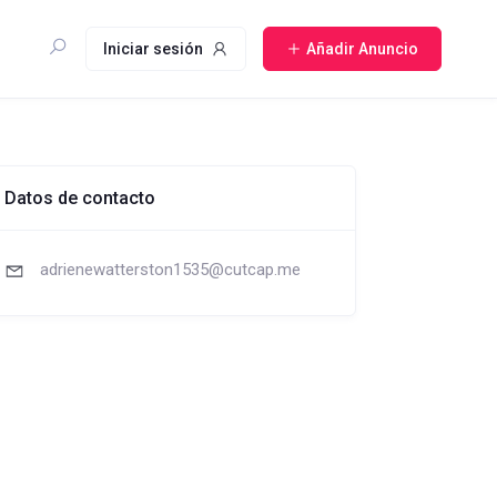
Iniciar sesión
Añadir Anuncio
Datos de contacto
adrienewatterston1535@cutcap.me