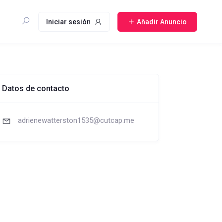
Iniciar sesión
Añadir Anuncio
Datos de contacto
adrienewatterston1535@cutcap.me