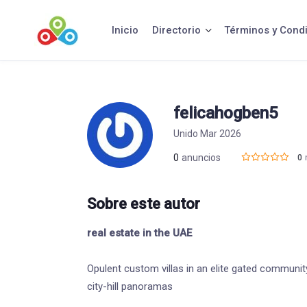
Saltar
al
Inicio
Directorio
Términos y Cond
contenido
felicahogben5
Unido Mar 2026
0
anuncios
0
Sobre este autor
real estate in the UAE
Opulent custom villas in an elite gated communit
city-hill panoramas