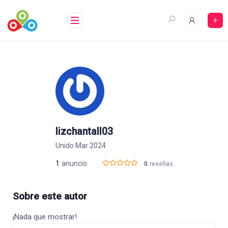
Saltar
al
contenido
lizchantall03
Unido Mar 2024
1
anuncio
0
reseñas
Sobre este autor
¡Nada que mostrar!