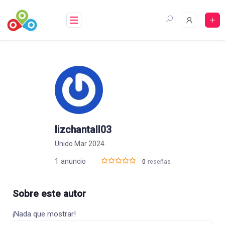
Saltar
al
contenido
lizchantall03
Unido Mar 2024
1
anuncio
0
reseñas
Sobre este autor
¡Nada que mostrar!