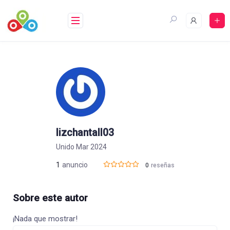
Saltar
al
contenido
lizchantall03
Unido Mar 2024
1
anuncio
0
reseñas
Sobre este autor
¡Nada que mostrar!