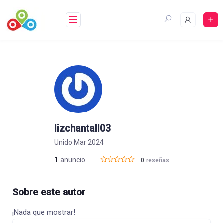
Saltar
al
contenido
lizchantall03
Unido Mar 2024
1
anuncio
0
reseñas
Sobre este autor
¡Nada que mostrar!