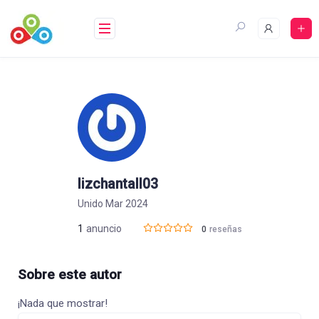
Saltar
al
contenido
lizchantall03
Unido Mar 2024
1
anuncio
0
reseñas
Sobre este autor
¡Nada que mostrar!