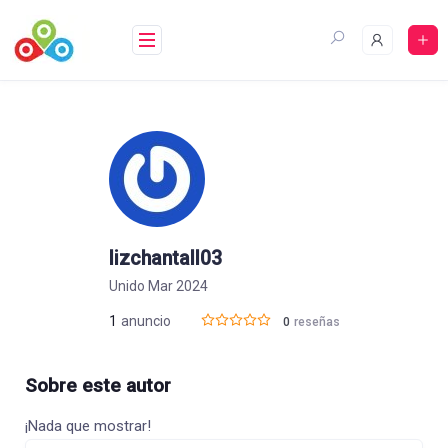
Saltar
al
contenido
lizchantall03
Unido Mar 2024
1
anuncio
0
reseñas
Sobre este autor
¡Nada que mostrar!