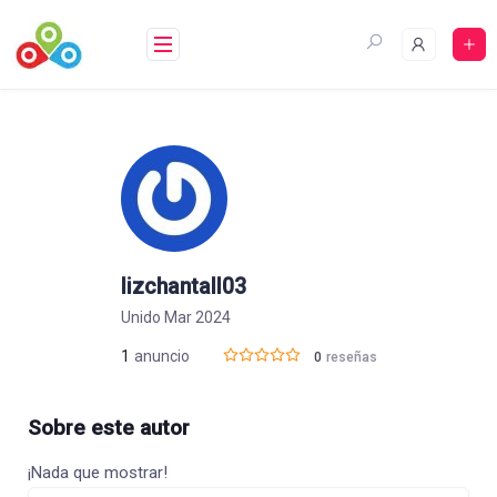
Saltar
al
contenido
lizchantall03
Unido Mar 2024
1
anuncio
0
reseñas
Sobre este autor
¡Nada que mostrar!