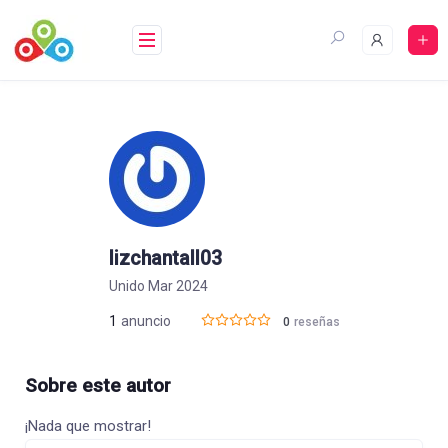
Saltar
al
contenido
lizchantall03
Unido Mar 2024
1
anuncio
0
reseñas
Sobre este autor
¡Nada que mostrar!