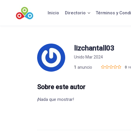
Saltar
al
Inicio
Directorio
Términos y Cond
contenido
lizchantall03
Unido Mar 2024
1
anuncio
0
r
Sobre este autor
¡Nada que mostrar!