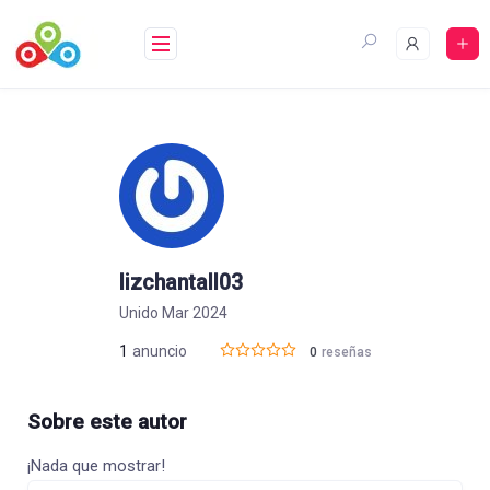
Saltar
al
contenido
lizchantall03
Unido Mar 2024
1
anuncio
0
reseñas
Sobre este autor
¡Nada que mostrar!