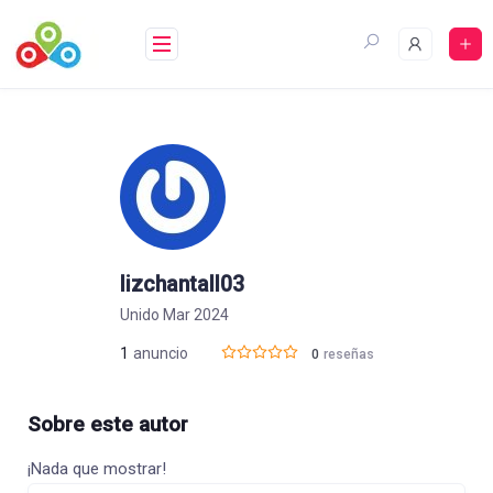
Saltar
al
contenido
lizchantall03
Unido Mar 2024
1
anuncio
0
reseñas
Sobre este autor
¡Nada que mostrar!