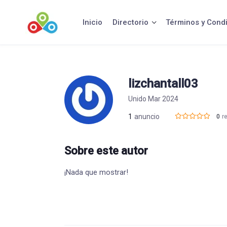
Saltar
al
Inicio
Directorio
Términos y Cond
contenido
lizchantall03
Unido Mar 2024
1
anuncio
0
r
Sobre este autor
¡Nada que mostrar!