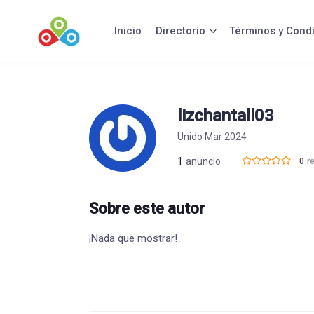
Saltar
al
Inicio
Directorio
Términos y Cond
contenido
lizchantall03
Unido Mar 2024
1
anuncio
0
r
Sobre este autor
¡Nada que mostrar!