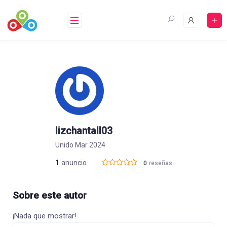
Saltar
al
contenido
lizchantall03
Unido Mar 2024
1
anuncio
0
reseñas
Sobre este autor
¡Nada que mostrar!