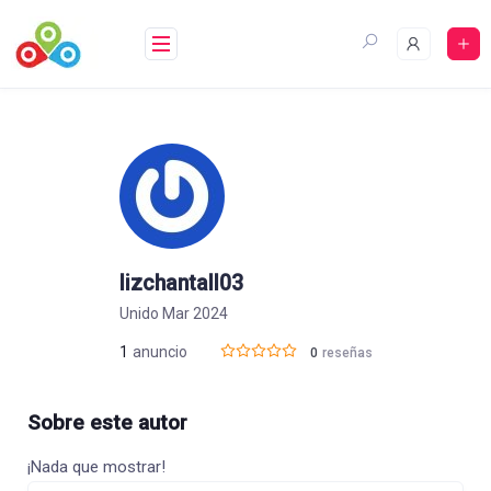
Saltar
al
contenido
lizchantall03
Unido Mar 2024
1
anuncio
0
reseñas
Sobre este autor
¡Nada que mostrar!