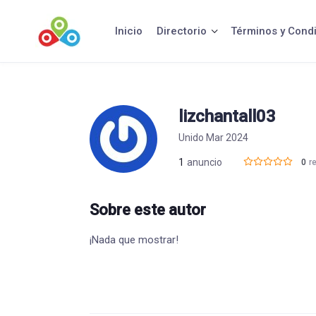
Saltar
al
Inicio
Directorio
Términos y Cond
contenido
lizchantall03
Unido Mar 2024
1
anuncio
0
r
Sobre este autor
¡Nada que mostrar!