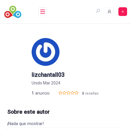
Saltar
al
contenido
lizchantall03
Unido Mar 2024
1
anuncio
0
reseñas
Sobre este autor
¡Nada que mostrar!