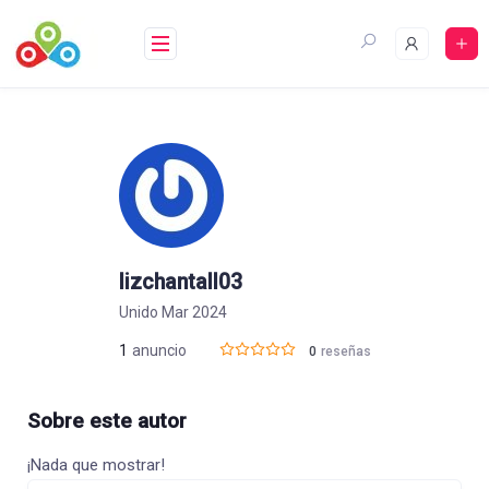
Saltar
al
contenido
lizchantall03
Unido Mar 2024
1
anuncio
0
reseñas
Sobre este autor
¡Nada que mostrar!