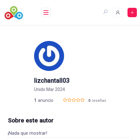
Saltar
al
contenido
lizchantall03
Unido Mar 2024
1
anuncio
0
reseñas
Sobre este autor
¡Nada que mostrar!