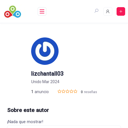
Saltar
al
contenido
lizchantall03
Unido Mar 2024
1
anuncio
0
reseñas
Sobre este autor
¡Nada que mostrar!